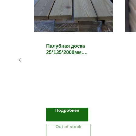
Палубная доска
25*135*2000мм.
Лиственница. Сорт
или
ВС
Подробнее
Out of stock