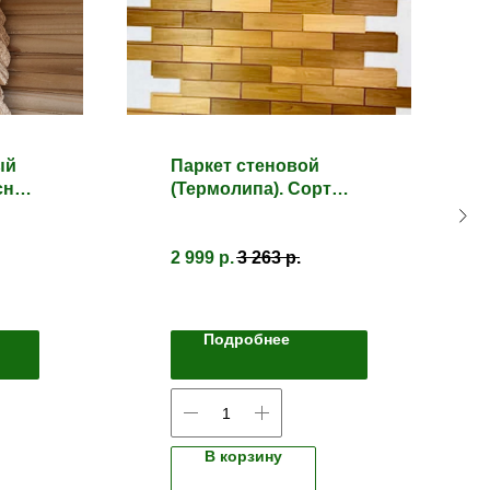
ый
Паркет стеновой
сна/
(Термолипа). Сорт
Прима
2 999
р.
3 263
р.
Подробнее
В корзину