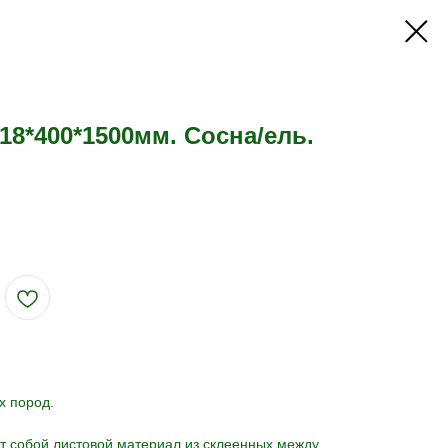
8*400*1500мм. Сосна/ель.
х пород.
т собой листовой материал из склеенных между