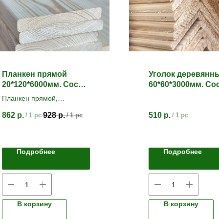
Планкен прямой
Уголок деревянн
20*120*6000мм. Сосна/
60*60*3000мм. Со
Ель
ель
Планкен прямой,
строганный, камерной
862
р.
928
р.
510
р.
/
1 pc
/
1 pc
/
1 pc
сушки.
Сорт АВ
Подробнее
Подробнее
В корзину
В корзину