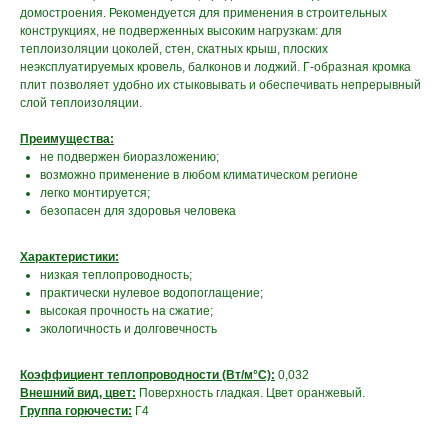
домостроения. Рекомендуется для применения в строительных
конструкциях, не подверженных высоким нагрузкам: для
теплоизоляции цоколей, стен, скатных крыш, плоских
неэксплуатируемых кровель, балконов и лоджий. Г-образная кромка
плит позволяет удобно их стыковывать и обеспечивать непрерывный
слой теплоизоляции.
Преимущества:
не подвержен биоразложению;
возможно применение в любом климатическом регионе
легко монтируется;
безопасен для здоровья человека
Характеристики:
низкая теплопроводность;
практически нулевое водопоглащение;
высокая прочность на сжатие;
экологичность и долговечность
Коэффициент теплопроводности (Вт/м°С):
0,032
Внешний вид, цвет:
Поверхность гладкая. Цвет оранжевый.
Группа горючести:
Г4