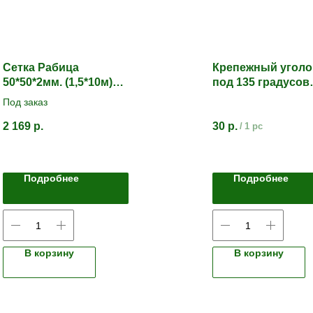
Сетка Рабица
Крепежный уголо
50*50*2мм. (1,5*10м)
под 135 градусов
Оцинкованная
70*70*53
Под заказ
2 169
р.
30
р.
/
1 pc
Подробнее
Подробнее
В корзину
В корзину