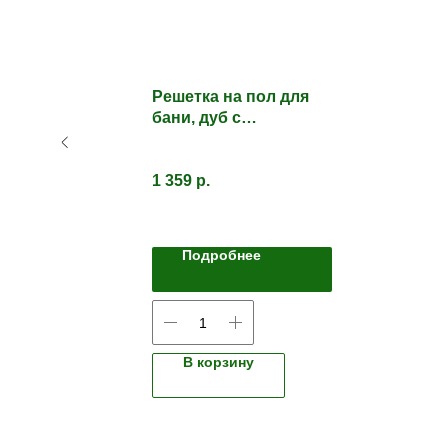
Решетка на пол для
сна/
бани, дуб с
покрытием 450*800мм
1 359
р.
Подробнее
В корзину