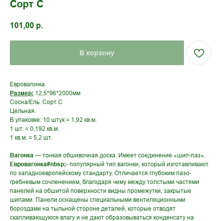
Сорт С
101,00
р.
В корзину
Евровагонка
Размер:
12,5*96*2000мм
Сосна/Ель. Сорт С
Цельная.
В упаковке: 10 штук = 1,92 кв.м.
1 шт. = 0,192 кв.м.
1 кв.м. = 5,2 шт.
Вагонка
— тонкая обшивочная доска. Имеет соединение «шип-паз».
Евровагонка#nbsp
;
- популярный тип вагонки, который изготавливают
по западноевропейскому стандарту. Отличается глубоким пазо-
гребневым сочленением, благодаря чему между толстыми частями
панелей на обшитой поверхности видны промежутки, закрытые
шипами. Панели оснащены специальными вентиляционными
бороздами на тыльной стороне деталей, которые отводят
скапливающуюся влагу и не дают образовываться конденсату на