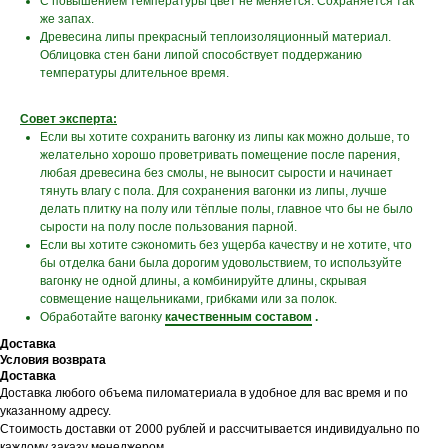
С повышением температуры цвет не меняется. Сохраняется так
же запах.
Древесина липы прекрасный теплоизоляционный материал.
Облицовка стен бани липой способствует поддержанию
температуры длительное время.
Совет эксперта:
Если вы хотите сохранить вагонку из липы как можно дольше, то
желательно хорошо проветривать помещение после парения,
любая древесина без смолы, не выносит сырости и начинает
тянуть влагу с пола. Для сохранения вагонки из липы, лучше
делать плитку на полу или тёплые полы, главное что бы не было
сырости на полу после пользования парной.
Если вы хотите сэкономить без ущерба качеству и не хотите, что
бы отделка бани была дорогим удовольствием, то используйте
вагонку не одной длины, а комбинируйте длины, скрывая
совмещение нащельниками, грибками или за полок.
Обработайте вагонку
качественным составом
.
Доставка
Условия возврата
Доставка
Доставка любого объема пиломатериала в удобное для вас время и по
указанному адресу.
Стоимость доставки от 2000 рублей и рассчитывается индивидуально по
каждому заказу менеджером.