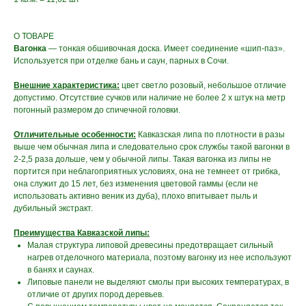
О ТОВАРЕ
Вагонка
— тонкая обшивочная доска. Имеет соединение «шип-паз».
Используется при отделке бань и саун, парных в Сочи.
Внешние характеристика:
цвет светло розовый, небольшое отличие
допустимо. Отсутствие сучков или наличие не более 2 х штук на метр
погонный размером до спичечной головки.
Отличительные особенности:
Кавказская липа по плотности в разы
выше чем обычная липа и следовательно срок службы такой вагонки в
2-2,5 раза дольше, чем у обычной липы. Такая вагонка из липы не
портится при неблагоприятных условиях, она не темнеет от грибка,
она служит до 15 лет, без изменения цветовой гаммы (если не
использовать активно веник из дуба), плохо впитывает пыль и
дубильный экстракт.
Преимущества Кавказской липы:
Малая структура липовой древесины предотвращает сильный
нагрев отделочного материала, поэтому вагонку из нее используют
в банях и саунах.
Липовые панели не выделяют смолы при высоких температурах, в
отличие от других пород деревьев.