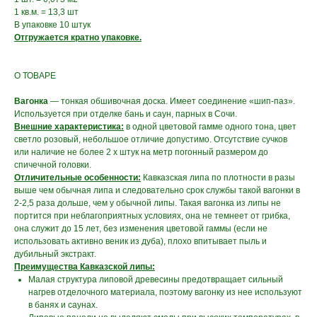
1 кв.м. = 13,3 шт
В упаковке 10 штук
Отгружается кратно упаковке.
О ТОВАРЕ
Вагонка
— тонкая обшивочная доска. Имеет соединение «шип-паз».
Используется при отделке бань и саун, парных в Сочи.
Внешние характеристика:
в одной цветовой гамме одного тона, цвет
светло розовый, небольшое отличие допустимо. Отсутствие сучков
или наличие не более 2 х штук на метр погонный размером до
спичечной головки.
Отличительные особенности:
Кавказская липа по плотности в разы
выше чем обычная липа и следовательно срок службы такой вагонки в
2-2,5 раза дольше, чем у обычной липы. Такая вагонка из липы не
портится при неблагоприятных условиях, она не темнеет от грибка,
она служит до 15 лет, без изменения цветовой гаммы (если не
использовать активно веник из дуба), плохо впитывает пыль и
дубильный экстракт.
Преимущества Кавказской липы:
Малая структура липовой древесины предотвращает сильный
нагрев отделочного материала, поэтому вагонку из нее используют
в банях и саунах.