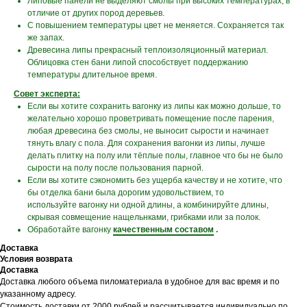
Липовые панели не выделяют смолы при высоких температурах, в
отличие от других пород деревьев.
С повышением температуры цвет не меняется. Сохраняется так
же запах.
Древесина липы прекрасный теплоизоляционный материал.
Облицовка стен бани липой способствует поддержанию
температуры длительное время.
Совет эксперта:
Если вы хотите сохранить вагонку из липы как можно дольше, то
желательно хорошо проветривать помещение после парения,
любая древесина без смолы, не выносит сырости и начинает
тянуть влагу с пола. Для сохранения вагонки из липы, лучше
делать плитку на полу или тёплые полы, главное что бы не было
сырости на полу после пользования парной.
Если вы хотите сэкономить без ущерба качеству и не хотите, что
бы отделка бани была дорогим удовольствием, то
используйте вагонку ни одной длины, а комбинируйте длины,
скрывая совмещение нащельнками, грибками или за полок.
Обработайте вагонку
качественным составом
.
Доставка
Условия возврата
Доставка
Доставка любого объема пиломатериала в удобное для вас время и по
указанному адресу.
Стоимость доставки от 2000 рублей и рассчитывается индивидуально по