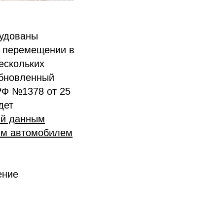
рудованы
о перемещении в
ескольких
обновленный
РФ №1378 от 25
дет
ый данным
им автомобилем
ение