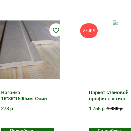
АКЦИЯ
Вагонка
Паркет стеновой
16*86*1500мм. Осина
профиль штиль.
Кат. А
Липа. Сорт Б
273
р.
1 755
р.
1 889
р.
Подробнее
Подробнее