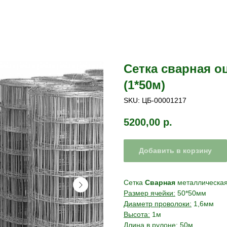
Сетка сварная о
(1*50м)
SKU:
ЦБ-00001217
5200,00
р.
Добавить в корзину
Сетка
Сварная
металлическая
Размер ячейки:
50*50мм
Диаметр проволоки:
1,6мм
Высота:
1м
Длина в рулоне:
50м