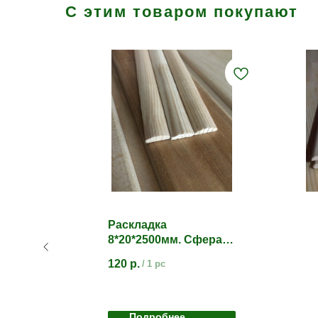
С этим товаром покупают
ля
Раскладка
8*20*2500мм. Сфера.
00мм
Сосна/ель
120
р.
/
1 pc
Подробнее