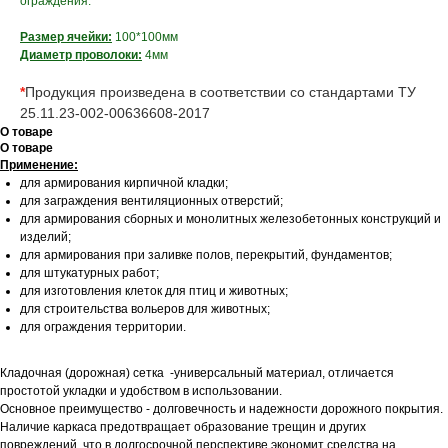
ограждения.
Размер ячейки:
100*100мм
Диаметр проволоки:
4мм
*
Продукция произведена в соответствии со стандартами ТУ
25.11.23-002-00636608-2017
О товаре
О товаре
Применение:
для армирования кирпичной кладки;
для заграждения вентиляционных отверстий;
для армирования сборных и монолитных железобетонных конструкций и
изделий;
для армирования при заливке полов, перекрытий, фундаментов;
для штукатурных работ;
для изготовления клеток для птиц и животных;
для строительства вольеров для животных;
для ограждения территории.
Кладочная (дорожная) сетка -универсальный материал, отличается
простотой укладки и удобством в использовании.
Основное преимущество - долговечность и надежности дорожного покрытия.
Наличие каркаса предотвращает образование трещин и других
повреждений, что в долгосрочной перспективе экономит средства на