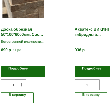
Доска обрезная
Акватекс ВИКИНГ
50*100*6000мм. Сосна/
гибридный
Ель
лессирующий
Естественной влажности.
антисептик для
Сосна/Ель. Сорт 1-2
дерева. БЕЛЫЙ
690
р.
936
р.
/
1 pc
Подробнее
Подробнее
В корзину
В корзину