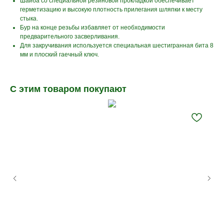
Шайба со специальной резиновой прокладкой обеспечивает
герметизацию и высокую плотность прилегания шляпки к месту
стыка.
Бур на конце резьбы избавляет от необходимости
предварительного засверливания.
Для закручивания используется специальная шестигранная бита 8
мм и плоский гаечный ключ.
С этим товаром покупают