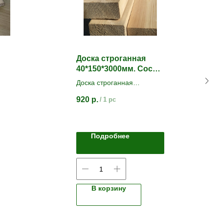
Доска строганная
40*150*3000мм. Сосна/
Ель
Доска строганная
камерной сушки
920
р.
/
1 pc
Сорт АВ
Подробнее
В корзину