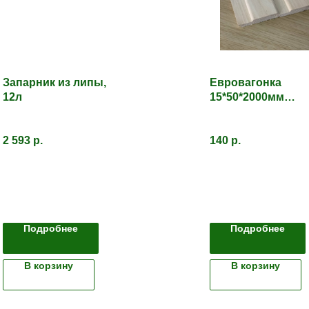
Запарник из липы,
Евровагонка
12л
15*50*2000мм
(Кавказская липа)
Сорт 1
2 593
р.
140
р.
Подробнее
Подробнее
В корзину
В корзину