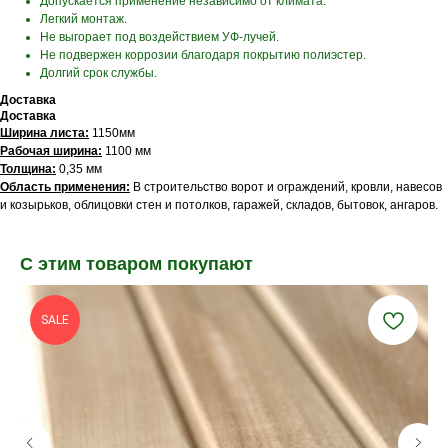
Допускается применение независимо от климата.
Легкий монтаж.
Не выгорает под воздействием УФ-лучей.
Не подвержен коррозии благодаря покрытию полиэстер.
Долгий срок службы.
Доставка
Доставка
Ширина листа:
1150мм
Рабочая ширина:
1100 мм
Толщина:
0,35 мм
Область применения:
В строительство ворот и ограждений, кровли, навесов
и козырьков, облицовки стен и потолков, гаражей, складов, бытовок, ангаров.
С этим товаром покупают
SALE