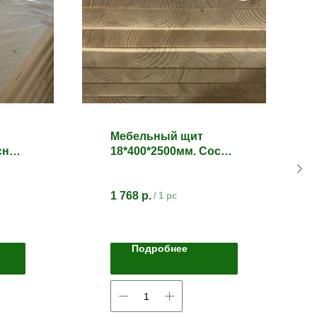
Мебельный щит
сна.
18*400*2500мм. Сосна/
ель. Сорт АВ
1 768
р.
/
1 pc
Подробнее