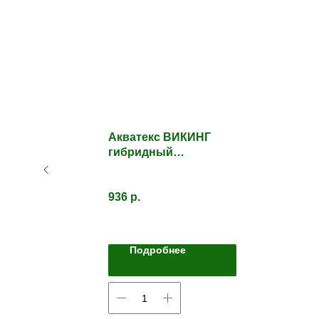
Акватекс ВИКИНГ
сна/
гибридный
лессирующий
антисептик для
дерева.
936
р.
Подробнее