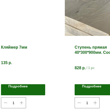
Кляймер 7мм
Ступень прямая
40*300*900мм. Со
Сорт АВ.
135
р.
828
р.
/
1 pc
Подробнее
Подробнее