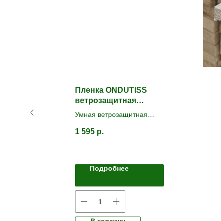
ый
Пленка ONDUTISS
на/
ветрозащитная
SMART А 30м2
Умная ветрозащитная
плёнка.
1 595
р.
 pc
Подробнее