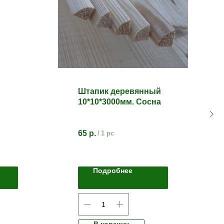
Штапик деревянный
10*10*3000мм. Сосна
м)
65
р.
/
1 pc
Подробнее