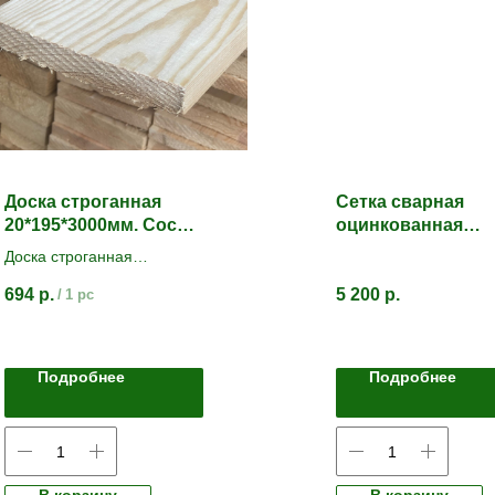
Доска строганная
Сетка сварная
20*195*3000мм. Сосна/
оцинкованная
Ель
50*50*1,6мм (1*50
Доска строганная
камерной сушки.
694
р.
5 200
р.
/
1 pc
Сорт АВ
Подробнее
Подробнее