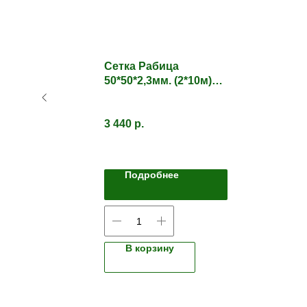
7*2
Сетка Рабица
50*50*2,3мм. (2*10м)
ПВХ зеленая
3 440
р.
Подробнее
В корзину