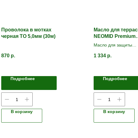
Проволока в мотках
Масло для террас
черная ТО 5,0мм (30м)
NEOMID Premium
Графитовый
Масло для защиты
деревянных поверхн
870
р.
1 334
р.
внутри и снаружи
помещений.
Подробнее
Подробнее
В корзину
В корзину