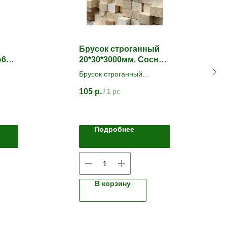
Брусок строганный
65
20*30*3000мм. Сосна/
Ель
Брусок строганный
камерной сушки
105
р.
/
1 pc
Сорт АВ
Подробнее
В корзину