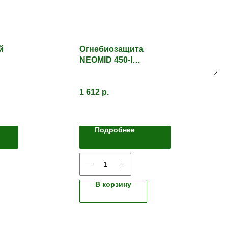
й
Огнебиозащита
NEOMID 450-I
С 2
Тонированный
1 612
р.
Подробнее
В корзину