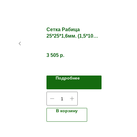
Сетка Рабица
25*25*1,6мм. (1,5*10м)
ав,
Оцинкованная
3 505
р.
Подробнее
В корзину