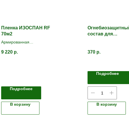
Пленка ИЗОСПАН RF
Огнебиозащитны
70м2
состав для
древесины ИРБИ
Армированная
группа
пароизоляция с
9 220
р.
370
р.
теплоотражающей
поверхностью
Подробнее
Подробнее
В корзину
В корзину