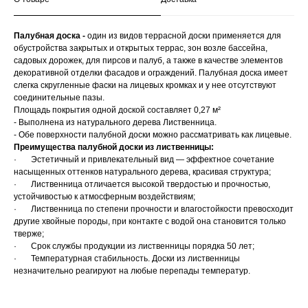
Палубная доска -
один из видов террасной доски применяется для
обустройства закрытых и открытых террас, зон возле бассейна,
садовых дорожек, для пирсов и палуб, а также в качестве элементов
декоративной отделки фасадов и ограждений. Палубная доска имеет
слегка скругленные фаски на лицевых кромках и у нее отсутствуют
соединительные пазы.
Площадь покрытия одной доской составляет 0,27 м²
- Выполнена из натурального дерева Лиственница.
- Обе поверхности палубной доски можно рассматривать как лицевые.
Преимущества палубной доски из лиственницы:
· Эстетичный и привлекательный вид — эффектное сочетание
насыщенных оттенков натурального дерева, красивая структура;
· Лиственница отличается высокой твердостью и прочностью,
устойчивостью к атмосферным воздействиям;
· Лиственница по степени прочности и влагостойкости превосходит
другие хвойные породы, при контакте с водой она становится только
тверже;
· Срок службы продукции из лиственницы порядка 50 лет;
· Температурная стабильность. Доски из лиственницы
незначительно реагируют на любые перепады температур.