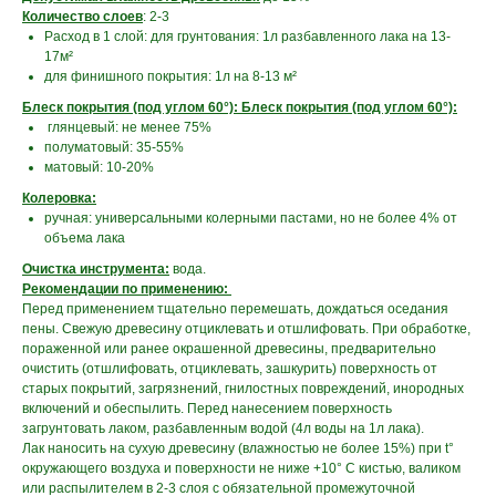
Количество слоев
: 2-3
Расход в 1 слой: для грунтования: 1л разбавленного лака на 13-
17м²
для финишного покрытия: 1л на 8-13 м²
Блеск покрытия (под углом 60°): Блеск покрытия (под углом 60°):
глянцевый: не менее 75%
полуматовый: 35-55%
матовый: 10-20%
Колеровка:
ручная: универсальными колерными пастами, но не более 4% от
объема лака
Очистка инструмента:
вода.
Рекомендации по применению:
Перед применением тщательно перемешать, дождаться оседания
пены. Свежую древесину отциклевать и отшлифовать. При обработке,
пораженной или ранее окрашенной древесины, предварительно
очистить (отшлифовать, отциклевать, зашкурить) поверхность от
старых покрытий, загрязнений, гнилостных повреждений, инородных
включений и обеспылить. Перед нанесением поверхность
загрунтовать лаком, разбавленным водой (4л воды на 1л лака).
Лак наносить на сухую древесину (влажностью не более 15%) при t°
окружающего воздуха и поверхности не ниже +10° С кистью, валиком
или распылителем в 2-3 слоя с обязательной промежуточной