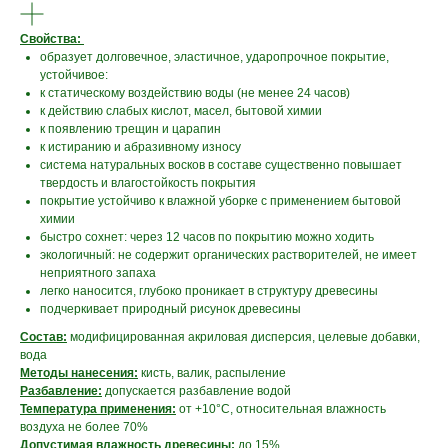
Свойства:
образует долговечное, эластичное, ударопрочное покрытие,
устойчивое:
к статическому воздействию воды (не менее 24 часов)
к действию слабых кислот, масел, бытовой химии
к появлению трещин и царапин
к истиранию и абразивному износу
система натуральных восков в составе существенно повышает
твердость и влагостойкость покрытия
покрытие устойчиво к влажной уборке с применением бытовой
химии
быстро сохнет: через 12 часов по покрытию можно ходить
экологичный: не содержит органических растворителей, не имеет
неприятного запаха
легко наносится, глубоко проникает в структуру древесины
подчеркивает природный рисунок древесины
Состав:
модифицированная акриловая дисперсия, целевые добавки,
вода
Методы нанесения:
кисть, валик, распыление
Разбавление:
допускается разбавление водой
Температура применения:
от +10°С, относительная влажность
воздуха не более 70%
Допустимая влажность древесины:
до 15%