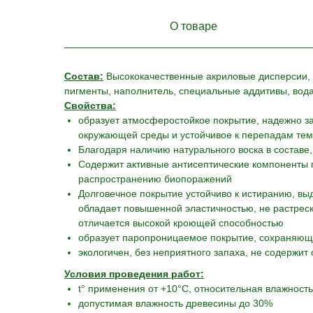
О товаре
Состав:
Высококачественные акриловые дисперсии, н
пигменты, наполнитель, специальные аддитивы, вод
Свойства:
образует атмосферостойкое покрытие, надежно 
окружающей среды и устойчивое к перепадам темп
Благодаря наличию натурального воска в составе
Содержит активные антисептические компоненты 
распространению биопоражений
Долговечное покрытие устойчиво к истиранию, в
обладает повышенной эластичностью, не растрес
отличается высокой кроющей способностью
образует паропроницаемое покрытие, сохраняющ
экологичен, без неприятного запаха, не содержит
Условия проведения работ:
t° применения от +10°С, относительная влажност
допустимая влажность древесины до 30%