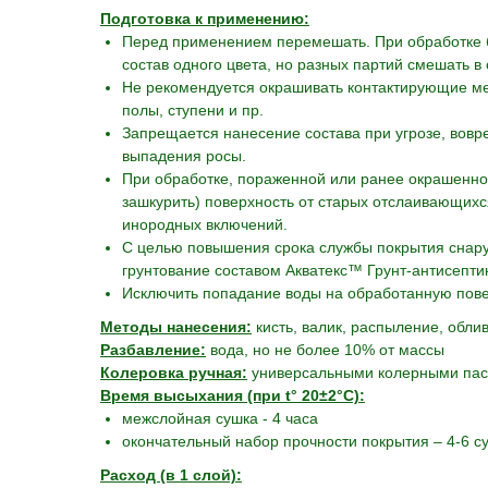
Подготовка к применению:
Перед применением перемешать. При обработке 
состав одного цвета, но разных партий смешать в
Не рекомендуется окрашивать контактирующие межд
полы, ступени и пр.
Запрещается нанесение состава при угрозе, вовре
выпадения росы.
При обработке, пораженной или ранее окрашенно
зашкурить) поверхность от старых отслаивающихс
инородных включений.
С целью повышения срока службы покрытия снар
грунтование составом Акватекс™ Грунт-антисептик
Исключить попадание воды на обработанную повер
Методы нанесения:
кисть, валик, распыление, облив
Разбавление:
вода, но не более 10% от массы
Колеровка ручная:
универсальными колерными пас
Время высыхания (при t° 20±2°С):
межслойная сушка - 4 часа
окончательный набор прочности покрытия – 4-6 су
Расход (в 1 слой):