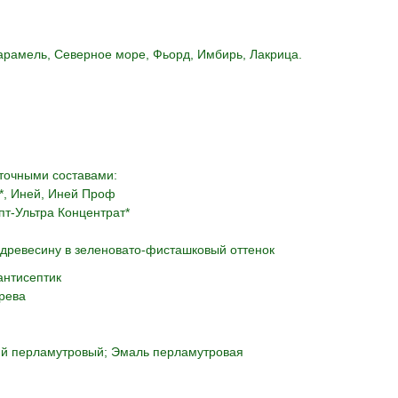
Карамель, Северное море, Фьорд, Имбирь, Лакрица.
точными составами:
а*, Иней, Иней Проф
пт-Ультра Концентрат*
древесину в зеленовато-фисташковый оттенок
антисептик
рева
ий перламутровый; Эмаль перламутровая