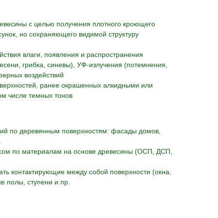
ревесины с целью получения плотного кроющего
унок, но сохраняющего видимой структуру
йствия влаги, появления и распространения
есени, грибка, синевы), УФ-излучения (потемнения,
ферных воздействий
верхностей, ранее окрашенных алкидными или
ом числе темных тонов
ий по деревянным поверхностям: фасады домов,
.
есом по материалам на основе древесины (ОСП, ДСП,
ть контактирующие между собой поверхности (окна,
же полы, ступени и пр.