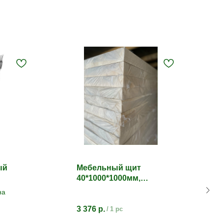
ый
Мебельный щит
40*1000*1000мм,
сосна/ель, сорт АВ
на
3 376
р.
/
1 pc