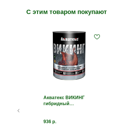
С этим товаром покупают
ая
Акватекс ВИКИНГ
гибридный
лессирующий
антисептик для
дерева.
936
р.