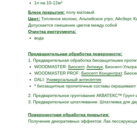
1л на 10-12м²
Блеск покрытия:
полу матовый.
Цвет:
Топленое молоко, Альпийское утро, Айсберг, 
Допускается смешение цветов между собой
Очистка инструмента:
вода
Предварительная обработка поверхности:
1. Предварительная обработка биозащитными пропи
WOODMASTER:
Биосепт
,
Антижук
, Биосепт-Ультр
WOODMASTER PROF:
Биосепт Концентрат
, Биосе
DALI:
Универсальный антисептик
* биозащитные пропиточные составы окрашивают 
2. Предварительное грунтование АКВАТЕКС™ Грунт-
3. Предварительное шпатлевание: Шпатлевка для де
Поверхностная обработка покрытия:
Получение декоративных эффектов: Лак лессирующ