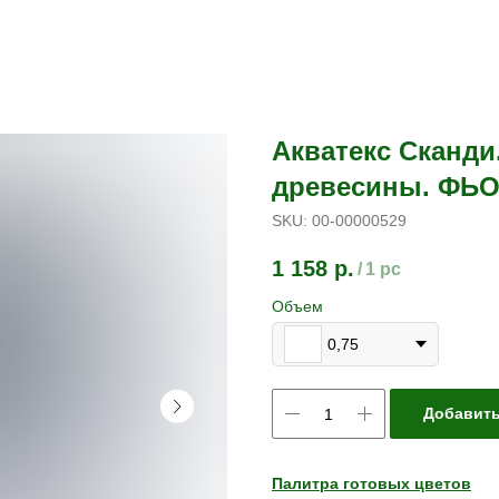
Акватекс Сканди
древесины. ФЬ
SKU:
00-00000529
1 158
р.
/
1 pc
Объем
0,75
Добавить
Палитра готовых цветов