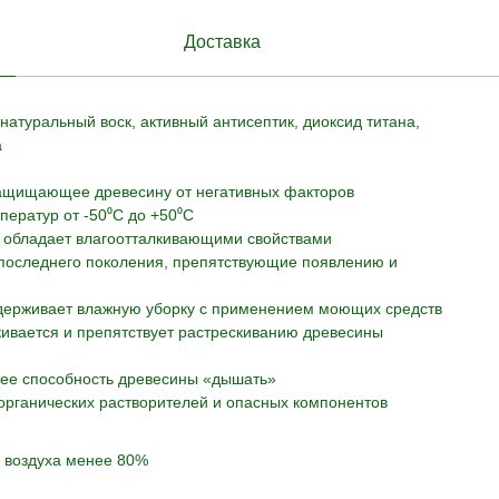
Доставка
атуральный воск, активный антисептик, диоксид титана,
а
защищающее древесину от негативных факторов
ератур от -50⁰С до +50⁰С
, обладает влагоотталкивающими свойствами
последнего поколения, препятствующие появлению и
ыдерживает влажную уборку с применением моющих средств
кивается и препятствует растрескиванию древесины
ее способность древесины «дышать»
 органических растворителей и опасных компонентов
ь воздуха менее 80%