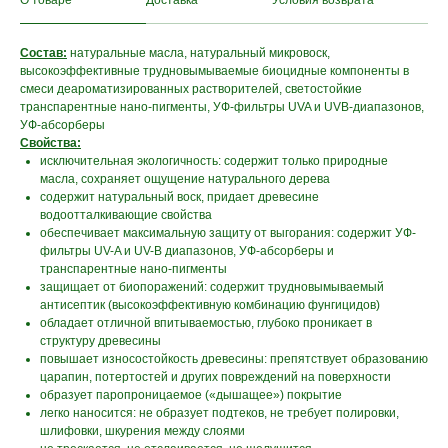
О товаре
Доставка
Условия возврата
Состав:
натуральные масла, натуральный микровоск,
высокоэффективные трудновымываемые биоцидные компоненты в
смеси деароматизированных растворителей, светостойкие
транспарентные нано-пигменты, УФ-фильтры UVA и UVB-диапазонов,
УФ-абсорберы
Свойства:
исключительная экологичность: содержит только природные
масла, сохраняет ощущение натурального дерева
содержит натуральный воск, придает древесине
водоотталкивающие свойства
обеспечивает максимальную защиту от выгорания: содержит УФ-
фильтры UV-A и UV-B диапазонов, УФ-абсорберы и
транспарентные нано-пигменты
защищает от биопоражений: содержит трудновымываемый
антисептик (высокоэффективную комбинацию фунгицидов)
обладает отличной впитываемостью, глубоко проникает в
структуру древесины
повышает износостойкость древесины: препятствует образованию
царапин, потертостей и других повреждений на поверхности
образует паропроницаемое («дышащее») покрытие
легко наносится: не образует подтеков, не требует полировки,
шлифовки, шкурения между слоями