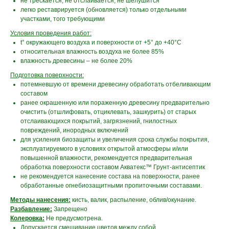
не трескается, не отслаивается, не шелушится
легко реставрируется (обновляется) только отдельными
участками, того требующими
Условия проведения работ:
t° окружающего воздуха и поверхности от +5° до +40°С
относительная влажность воздуха не более 85%
влажность древесины – не более 20%
Подготовка поверхности:
потемневшую от времени древесину обработать отбеливающим
составом
ранее окрашенную или пораженную древесину предварительно
очистить (отшлифовать, отциклевать, зашкурить) от старых
отслаивающихся покрытий, загрязнений, гнилостных
повреждений, инородных включений
для усиления биозащиты и увеличения срока службы покрытия,
эксплуатируемого в условиях открытой атмосферы и/или
повышенной влажности, рекомендуется предварительная
обработка поверхности составом Акватекс™ Грунт-антисептик
не рекомендуется нанесение состава на поверхности, ранее
обработанные
огнебиозащитными пропиточными составами.
Методы нанесения:
кисть, валик, распыление, облив/окунание.
Разбавление:
Запрещено
Колеровка:
Не предусмотрена.
Допускается смешивание цветов между собой.