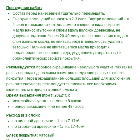
Проведение работ:
Состав перед нанесением тщательно перемешать.
Снаружи помещений наносить в 2-3 слоя. Внутри помещений – в 1-
2 слоя в зависимости от желаемого внешнего вида покрытия.
Масло наносить тонким слоем вдоль волокон древесины, не
допуская подтеков. Через 20-40 минут после нанесения каждого
слоя излишки масла, не впитавшиеся в поверхность, удалить
ветошью. Наличие не впитавшегося масла приводит к
неоднородности внешнего вида, ухудшению декоративных и
органолептических свойств покрытия.
Рекомендуется
пробное окрашивание небольшого участка, так как на
разных породах древесины возможно получение разных оттенков
покрытия. Перед окрашиванием больших площадей для исключения
разнооттеночности рекомендуется смешать все необходимо
количество материала в одной емкости.
Время высыхания (при t° 20±2°С):
межслойная сушка – не менее 8 часов
полное высыхание – не менее 48 часов
Расход (в 1 слой):
по пиленой древесине – 1л на 7-17м²
по строганой древесине – 1л на 17-40м²
Блеск покрытия:
матовый.