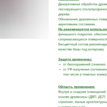
Декоративная обработка древ
лессирующего (полупрозрачно
дерева.
Обновление деревянных пове
акриловыми составами.
Не рекомендуется использо
финишного покрытия, обеспеч
соприкасающихся поверхност
Бесцветный состав рекомендуе
качестве базы под колеровку.
Защита древесины:
от биопоражений (гниения, 
от УФ-излучения (потемнен
том числе в тяжелых клима
Область применения:
Внутри и снаружи помещений 
основе древесины (ДВП, ДСП, 
строения, малые архитектурн
и интерьера и пр.