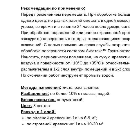
Рекомендации по применению
:
Перед применением перемешать. При обработке больши
одного цвета, но разных партий смешать в одной емкос
угрозе, во время и в течение 24 часов после дождя, си
При обработке, пораженной или ранее окрашенной древ
зашкурить) поверхность от старых отслаивающихся пок
включений. С целью повышения срока службы покрыти
обработка поверхности составом Акватекс™ Грунт-антис
Наносить, периодически помешивая, на сухую древесин
воздуха и поверхности от +10°С до +35°С и относитель
распылителем в 1-2 слоя внутри помещений и в 2-3 сло
По окончании работ инструмент промыть водой.
Методы нанесения
:
кисть, распыление.
Разбавление:
не более 10% от массы, водой.
Блеск покрытия:
полуматовый
Цвет:
8 цветов
Расход в 1 слой:
по пиленой древесине: 1л на 6-9 м²;
по строганой древесине: 1л на 10-20 м²