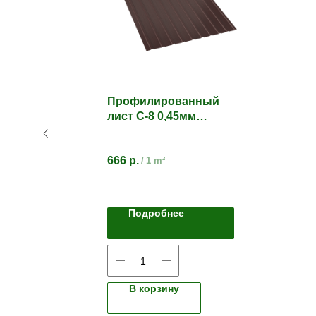
к
Профилированный
65
лист С-8 0,45мм
Цветное полимерное
покрытие
666
р.
/
1 m²
Подробнее
В корзину