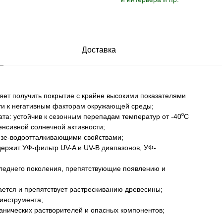
Доставка
яет получить покрытие с крайне высокими показателями
и к негативным факторам окружающей среды;
ата: устойчив к сезонным перепадам температур от -40⁰С
енсивной солнечной активности;
рязе-водоотталкивающими свойствами;
держит УФ-фильтр UV-A и UV-B диапазонов, УФ-
следнего поколения, препятствующие появлению и
ается и препятствует растрескиванию древесины;
 инструмента;
ганических растворителей и опасных компонентов;