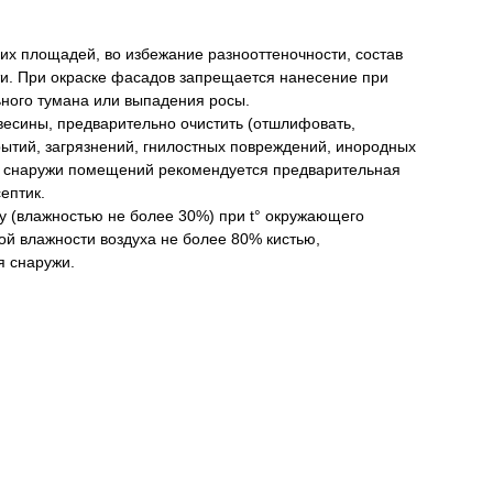
х площадей, во избежание разнооттеночности, состав
ти. При окраске фасадов запрещается нанесение при
льного тумана или выпадения росы.
есины, предварительно очистить (отшлифовать,
рытий, загрязнений, гнилостных повреждений, инородных
я снаружи помещений рекомендуется предварительная
ептик.
у (влажностью не более 30%) при t° окружающего
ной влажности воздуха не более 80% кистью,
я снаружи.