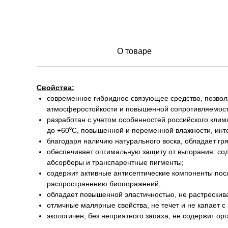
О товаре
Свойства:
современное гибридное связующее средство, позвол
атмосферостойкости и повышенной сопротивляемост
разработан с учетом особенностей российского клим
до +60⁰С, повышенной и переменной влажности, инт
благодаря наличию натурального воска, обладает г
обеспечивает оптимальную защиту от выгорания: со
абсорберы и транспарентные пигменты;
содержит активные антисептические компоненты по
распространению биопоражений;
обладает повышенной эластичностью, не растрескив
отличные малярные свойства, не течет и не капает с
экологичен, без неприятного запаха, не содержит ор