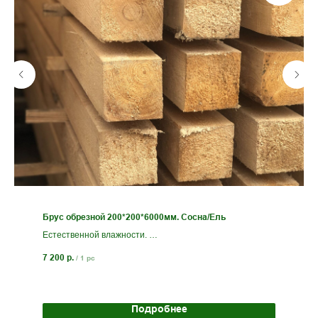
Брус обрезной 200*200*6000мм. Сосна/Ель
Естественной влажности.
Сорт 1-2
7 200
р.
/
1 pc
Под заказ.
Подробнее