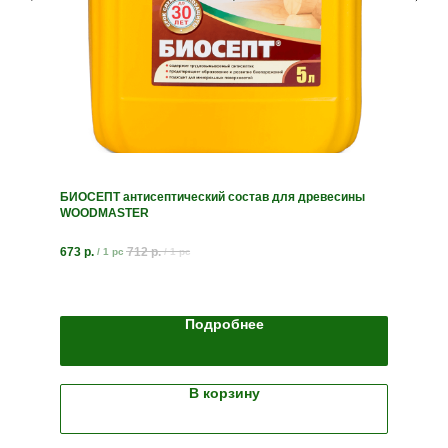
БИОСЕПТ антисептический состав для древесины
WOODMASTER
673
р.
712
р.
/
1 pc
/
1 pc
Подробнее
В корзину