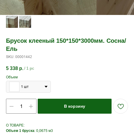
Брусок клееный 150*150*3000мм. Сосна/
Ель
SKU:
00001442
5 338
р.
/
1 pc
Объем
1 шт
В корзину
О ТОВАРЕ:
: 0,0675 м3
Объем 1 бруска